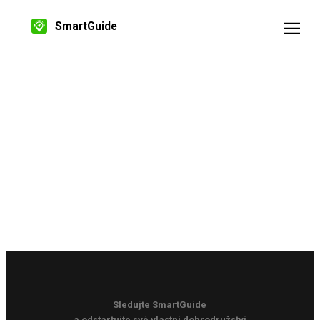
SmartGuide
Sledujte SmartGuide
a odstartujte své vlastní dobrodružství