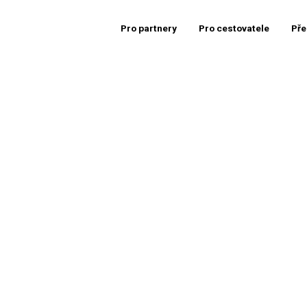
Pro partnery
Pro cestovatele
Pře