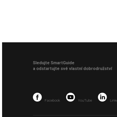
Sledujte SmartGuide
a odstartujte své vlastní dobrodružství
Facebook
YouTube
Link