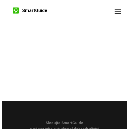
SmartGuide
Sledujte SmartGuide
a odstartujte své vlastní dobrodružství