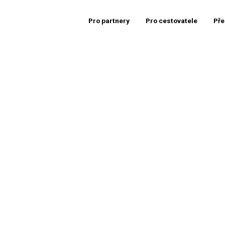
Pro partnery
Pro cestovatele
Pře