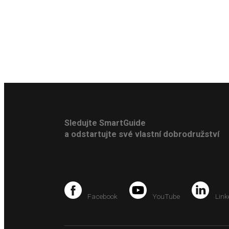
Sledujte SmartGuide
a odstartujte své vlastní dobrodružství
Facebook
YouTube
Link