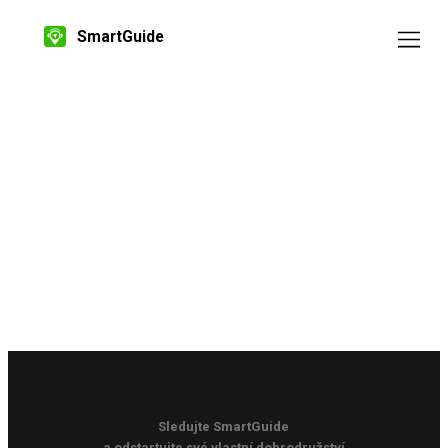
SmartGuide
Sledujte SmartGuide
a odstartujte své vlastní dobrodružství