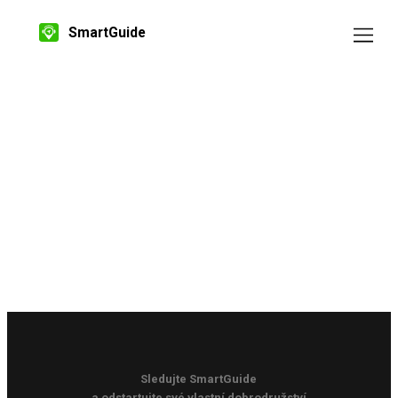
SmartGuide
Sledujte SmartGuide
a odstartujte své vlastní dobrodružství