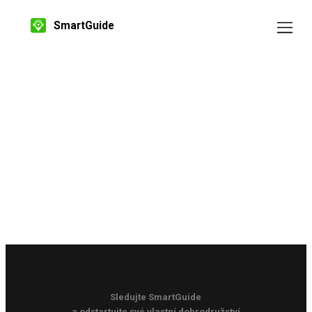
SmartGuide
Sledujte SmartGuide
a odstartujte své vlastní dobrodružství