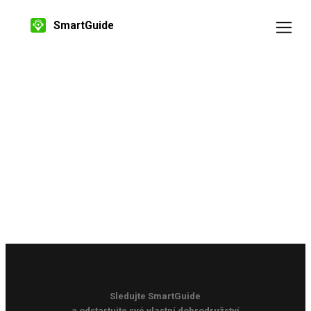
SmartGuide
Sledujte SmartGuide
a odstartujte své vlastní dobrodružství