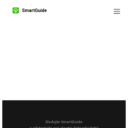
SmartGuide
Sledujte SmartGuide
a odstartujte své vlastní dobrodružství