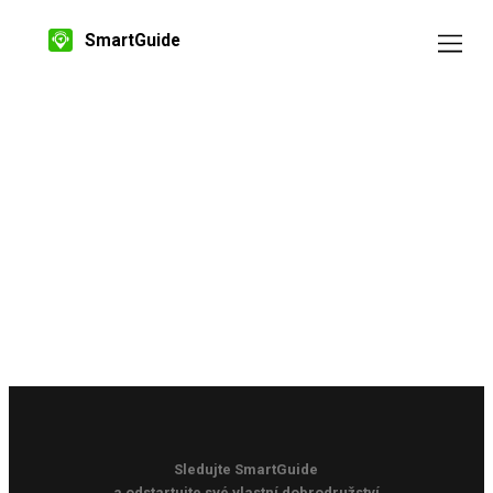
SmartGuide
Sledujte SmartGuide
a odstartujte své vlastní dobrodružství