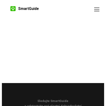
SmartGuide
Sledujte SmartGuide
a odstartujte své vlastní dobrodružství