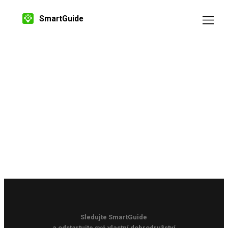
SmartGuide
Sledujte SmartGuide
a odstartujte své vlastní dobrodružství