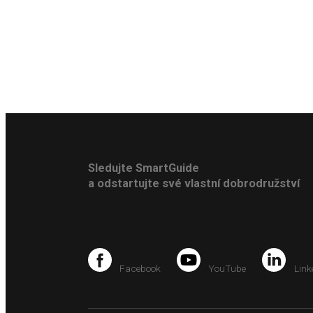
Sledujte SmartGuide
a odstartujte své vlastní dobrodružství
Facebook
YouTube
Link