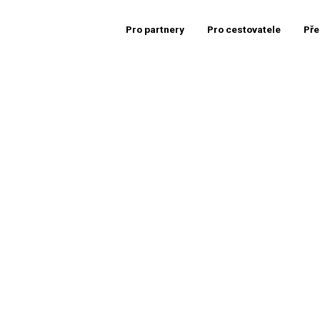
Pro partnery
Pro cestovatele
Pře