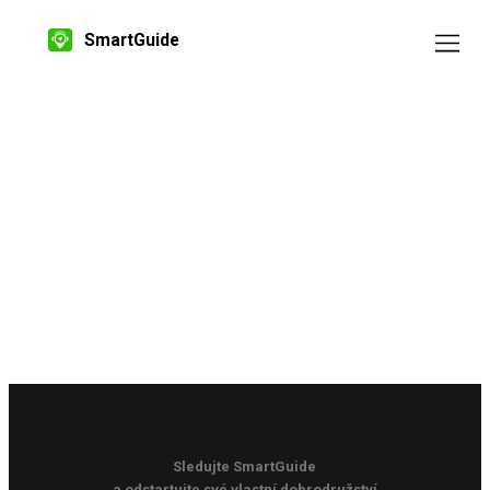
SmartGuide
Sledujte SmartGuide
a odstartujte své vlastní dobrodružství