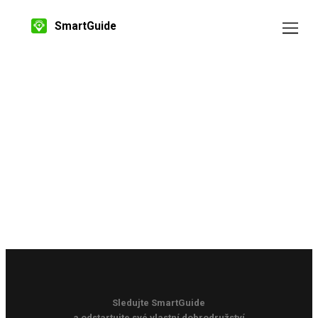
SmartGuide
Sledujte SmartGuide
a odstartujte své vlastní dobrodružství