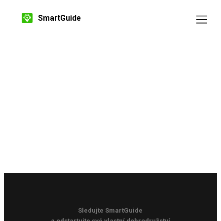
SmartGuide
Sledujte SmartGuide
a odstartujte své vlastní dobrodružství