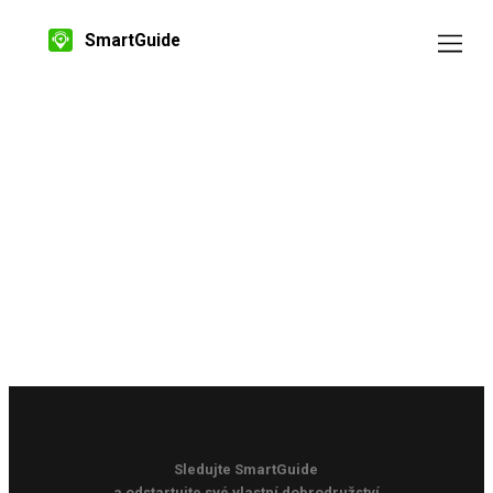
SmartGuide
Sledujte SmartGuide
a odstartujte své vlastní dobrodružství