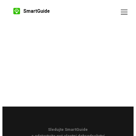
SmartGuide
Sledujte SmartGuide
a odstartujte své vlastní dobrodružství