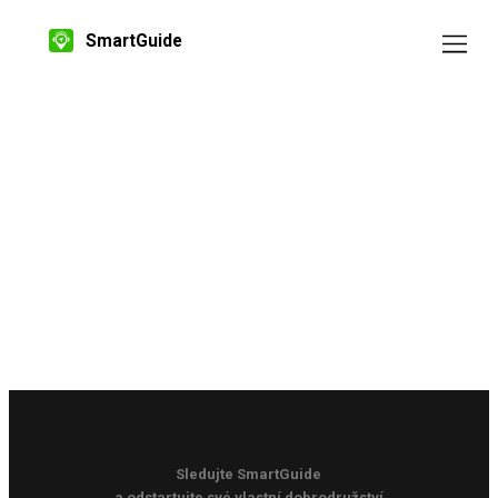
SmartGuide
Sledujte SmartGuide
a odstartujte své vlastní dobrodružství