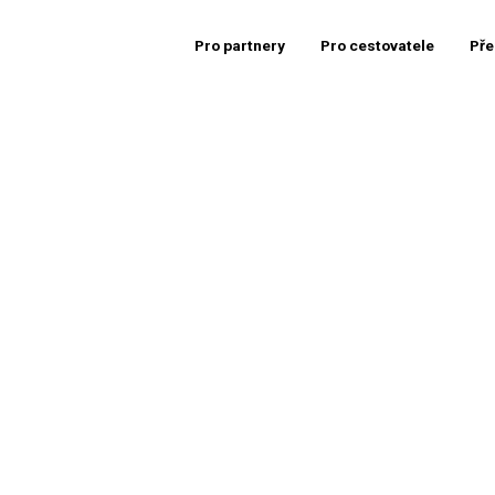
Pro partnery
Pro cestovatele
Pře