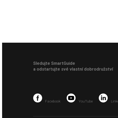
Sledujte SmartGuide
a odstartujte své vlastní dobrodružství
Facebook
YouTube
Link