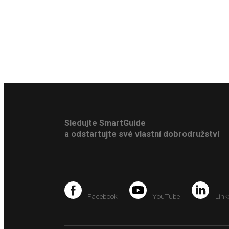
Sledujte SmartGuide
a odstartujte své vlastní dobrodružství
Facebook
YouTube
Link