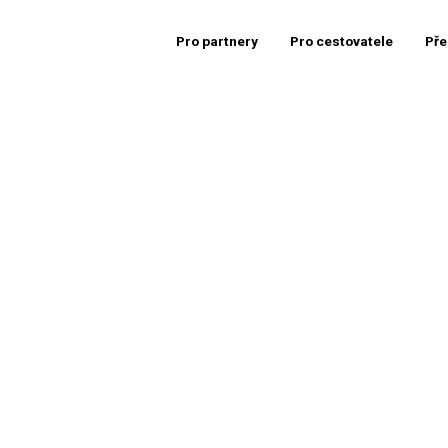
Pro partnery
Pro cestovatele
Pře