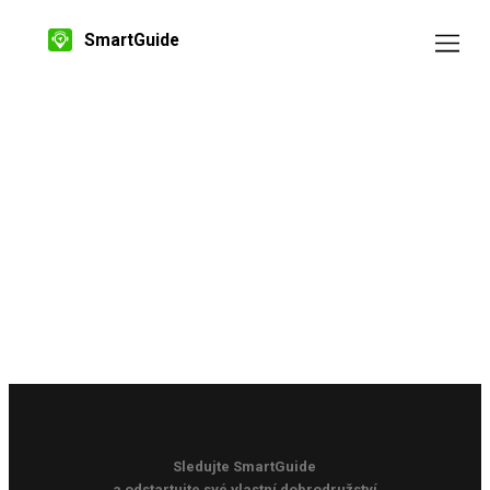
SmartGuide
Sledujte SmartGuide
a odstartujte své vlastní dobrodružství