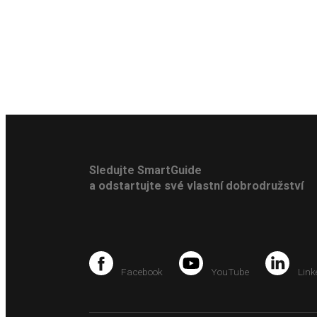
Sledujte SmartGuide
a odstartujte své vlastní dobrodružství
Facebook
YouTube
Link