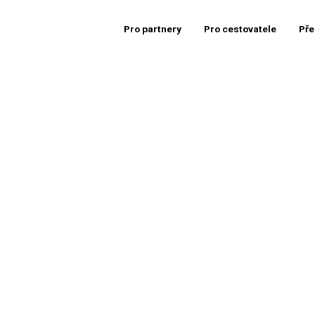
Pro partnery
Pro cestovatele
Pře