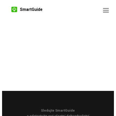
SmartGuide
Sledujte SmartGuide
a odstartujte své vlastní dobrodružství