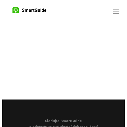
SmartGuide
Sledujte SmartGuide
a odstartujte své vlastní dobrodružství