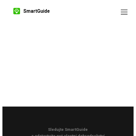
SmartGuide
Sledujte SmartGuide
a odstartujte své vlastní dobrodružství