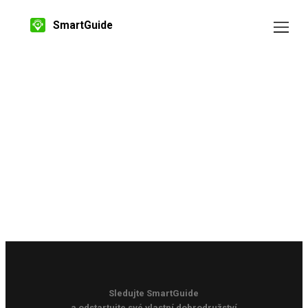
SmartGuide
Sledujte SmartGuide
a odstartujte své vlastní dobrodružství