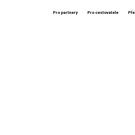
Pro partnery
Pro cestovatele
Pře