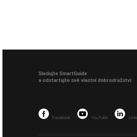
Sledujte SmartGuide
a odstartujte své vlastní dobrodružství
Facebook
YouTube
Link