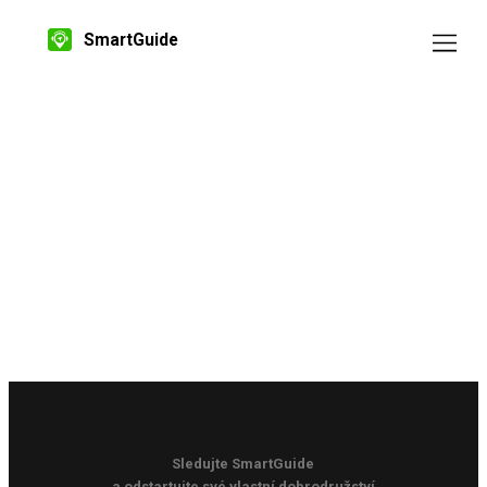
SmartGuide
Sledujte SmartGuide
a odstartujte své vlastní dobrodružství