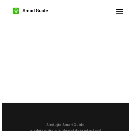
SmartGuide
Sledujte SmartGuide
a odstartujte své vlastní dobrodružství