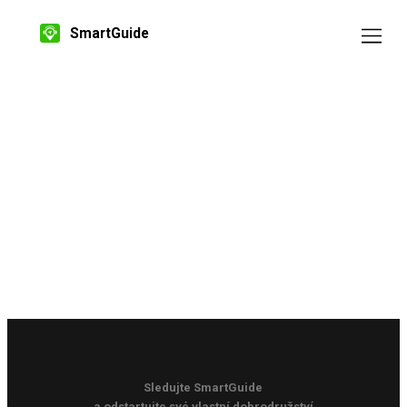
SmartGuide
Sledujte SmartGuide
a odstartujte své vlastní dobrodružství