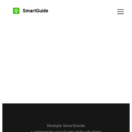
SmartGuide
Sledujte SmartGuide
a odstartujte své vlastní dobrodružství