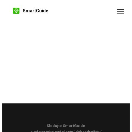
SmartGuide
Sledujte SmartGuide
a odstartujte své vlastní dobrodružství