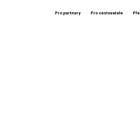
Pro partnery
Pro cestovatele
Pře