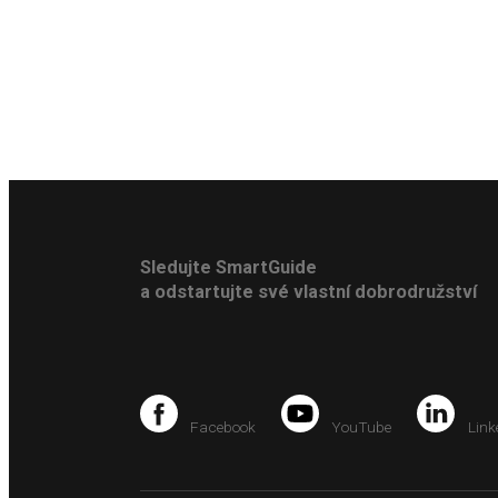
Sledujte SmartGuide
a odstartujte své vlastní dobrodružství
Facebook
YouTube
Link