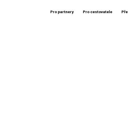
Pro partnery
Pro cestovatele
Pře