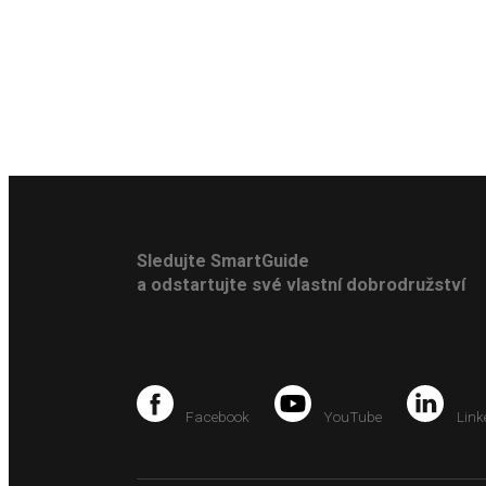
Sledujte SmartGuide
a odstartujte své vlastní dobrodružství
Facebook
YouTube
Link