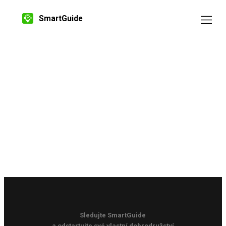
SmartGuide
Sledujte SmartGuide
a odstartujte své vlastní dobrodružství