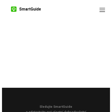
SmartGuide
Sledujte SmartGuide
a odstartujte své vlastní dobrodružství