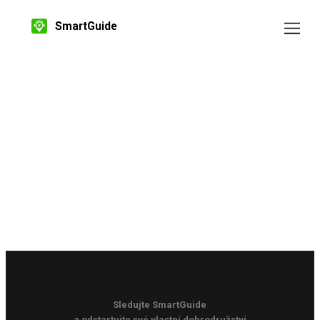
SmartGuide
Sledujte SmartGuide
a odstartujte své vlastní dobrodružství