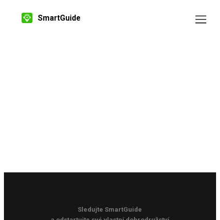
SmartGuide
Sledujte SmartGuide
a odstartujte své vlastní dobrodružství